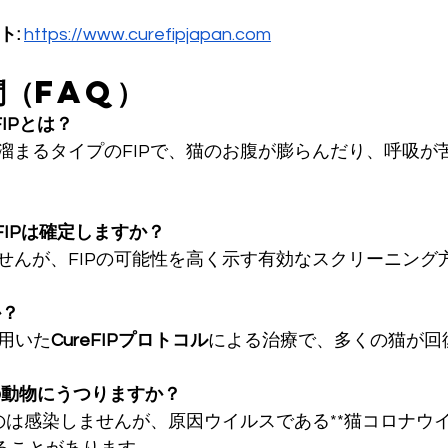
ト:
https://www.curefipjapan.com
問（FAQ）
FIPとは？
溜まるタイプのFIPで、猫のお腹が膨らんだり、呼吸が
トでFIPは確定しますか？
せんが、FIPの可能性を高く示す有効なスクリーニング
か？
用いた
CureFIPプロトコル
による治療で、多くの猫が回
他の動物にうつりますか？
のは感染しませんが、原因ウイルスである**猫コロナウイ