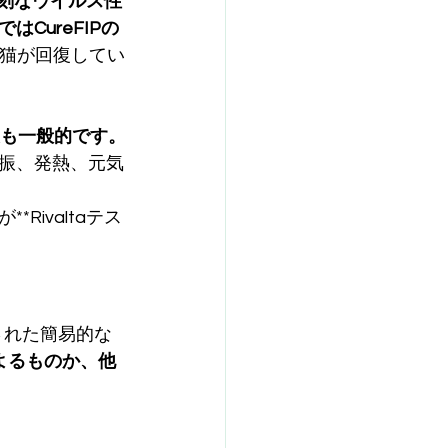
最も深刻なウイルス性
CureFIPの
猫が回復してい
も一般的です。
振、発熱、元気
ivaltaテス
発された簡易的な
によるものか、他