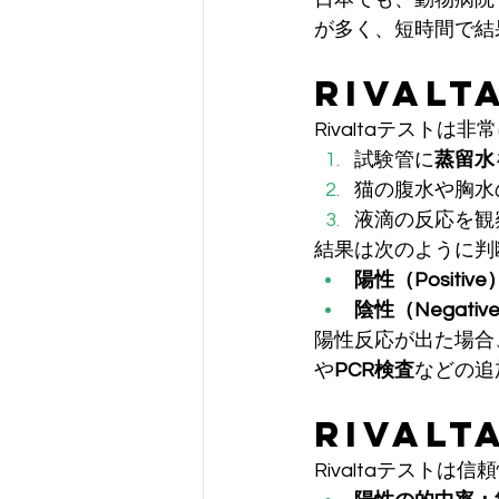
が多く、短時間で結
Rivalt
Rivaltaテスト
試験管に
蒸留水
猫の腹水や胸水
液滴の反応を観
結果は次のように判
陽性（Positiv
陰性（Negativ
陽性反応が出た場合
や
PCR検査
などの追
Rivalt
Rivaltaテスト