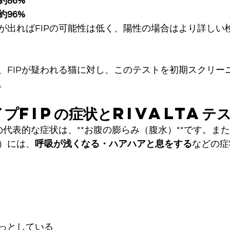
約86%
約96%
が出ればFIPの可能性は低く、陽性の場合はより詳しい
、FIPが疑われる猫に対し、このテストを初期スクリー
。
プFIPの症状とRivaltaテ
の代表的な症状は、**お腹の膨らみ（腹水）**です。ま
）には、
呼吸が浅くなる・ハアハアと息をする
などの症
っとしている