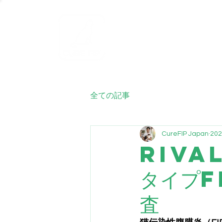
ホーム
FIP
全ての記事
CureFIP Japan
20
Riva
タイプF
査