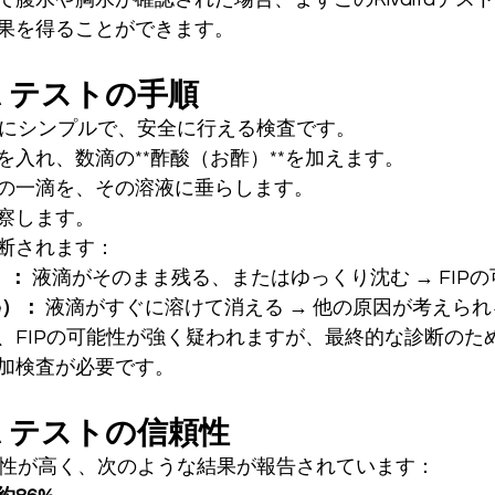
果を得ることができます。
aテストの手順
は非常にシンプルで、安全に行える検査です。
を入れ、数滴の**酢酸（お酢）**を加えます。
の一滴を、その溶液に垂らします。
察します。
断されます：
e）：
 液滴がそのまま残る、またはゆっくり沈む → FIP
e）：
 液滴がすぐに溶けて消える → 他の原因が考えら
、FIPの可能性が強く疑われますが、最終的な診断のた
加検査が必要です。
aテストの信頼性
は信頼性が高く、次のような結果が報告されています：