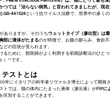
eline Infectious Peritonitis）は、猫にとって
かつては「治らない病気」と言われてきましたが、現在では
る
GS-441524
という抗ウイルス治療で、世界中の多くの
プがありますが、そのうち
ウェットタイプ（滲出型）は最
胸部に液体がたまる
のが特徴で、お腹の膨らみ、食欲不
などの症状が見られます。
るために、獣医師がよく利用する初期診断法のひとつが**R
ト）**です。
aテストとは
は、1900年にイタリアの科学者リヴァルタ博士によって開
ストでは、猫の体内にたまった液体（滲出液）が
FIP
を区別することができます。