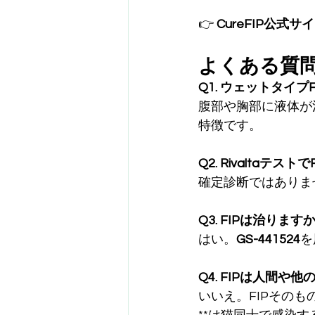
👉 
CureFIP公式サイ
よくある質
Q1. ウェットタイプ
腹部や胸部に液体が
特徴です。
Q2. Rivaltaテス
確定診断ではありま
Q3. FIPは治ります
はい。
GS-441524
を
Q4. FIPは人間や
いいえ。FIPそのも