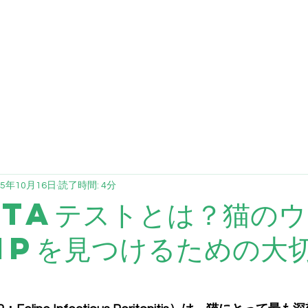
FCV
FHV
ブログ
投与量計算
提
25年10月16日
読了時間: 4分
ltaテストとは？猫の
IPを見つけるための大