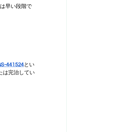
師は早い段階で
GS-441524
とい
たは完治してい