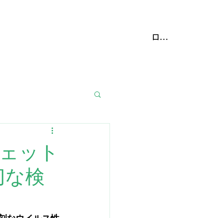
携動物病院
More
ログイン
ウェット
切な検