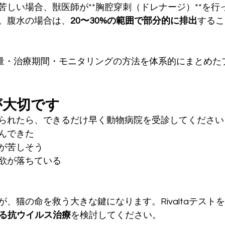
苦しい場合、獣医師が**胸腔穿刺（ドレナージ）**を行
。腹水の場合は、
20〜30%の範囲で部分的に排出
するこ
、投薬量・治療期間・モニタリングの方法を体系的にまとめ
が大切です
られたら、できるだけ早く動物病院を受診してください
んできた
が苦しそう
欲が落ちている
、猫の命を救う大きな鍵になります。Rivaltaテスト
による抗ウイルス治療
を検討してください。