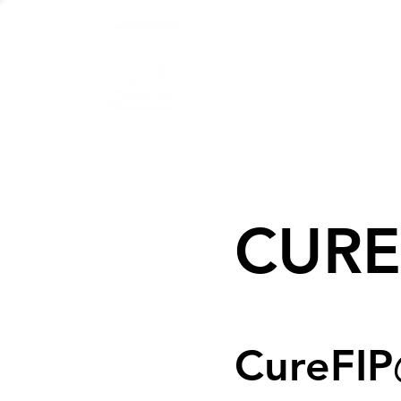
ホーム
FIP
CUR
CureF