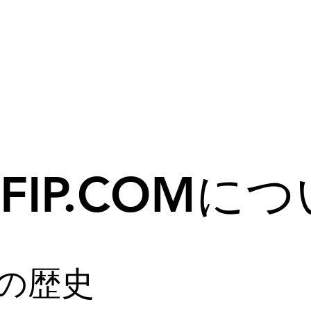
FCV
FHV
ブログ
投与量計算
提
EFIP.COMに
IPの歴史