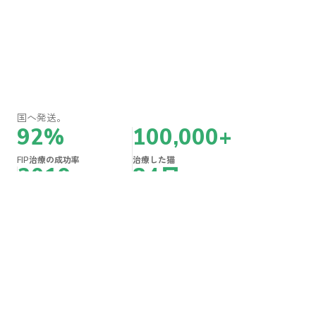
猫伝染性腹膜炎（FIP）、猫カリシウイルス
感染症（FCV）、猫ヘルペスウイルス感染
症（FHV-1）への抗ウイルス治療。日本全
国へ発送。
92%
100,000+
FIP治療の成功率
治療した猫
2019
84日
信頼の実績
FIPの治療期間
治療ガイド
FIP治療ガイド
FCV治療ガイド