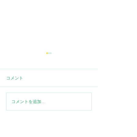
猫の腹膜炎（FIP）と
は？原因・症状・治療法
を解説
コメント
猫の腹膜炎ことFIPの原因、4
つの症状タイプ、GS-441524
による治療法を、飼い主向け
に正確でわかりやすくまとめ
コメントを追加…
猫のFIP初期
ました。
クリスト：元気
見逃さない