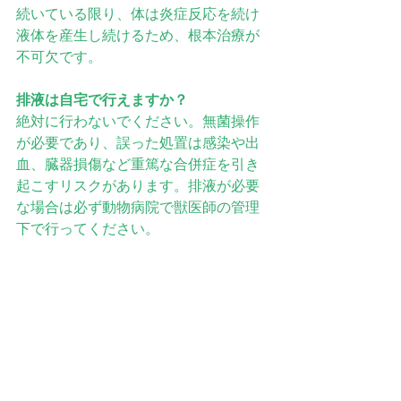
続いている限り、体は炎症反応を続け
液体を産生し続けるため、根本治療が
不可欠です。
排液は自宅で行えますか？
絶対に行わないでください。無菌操作
が必要であり、誤った処置は感染や出
血、臓器損傷など重篤な合併症を引き
起こすリスクがあります。排液が必要
な場合は必ず動物病院で獣医師の管理
下で行ってください。
FIP治療の第一歩は何ですか？
GS-441524を用いた早期治療です。発
症後できるだけ早く正確な診断を行
い、適切な用量と期間でGS治療を始め
ることで、多くの猫が回復へと向かっ
ています。