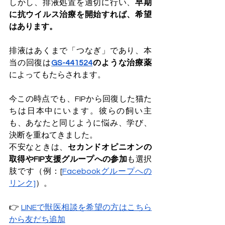
しかし、排液処置を適切に行い、
早期
に抗ウイルス治療を開始すれば、希望
はあります。
排液はあくまで「つなぎ」であり、本
当の回復は
GS-441524
のような治療薬
によってもたらされます。
今この時点でも、FIPから回復した猫た
ちは日本中にいます。彼らの飼い主
も、あなたと同じように悩み、学び、
決断を重ねてきました。
不安なときは、
セカンドオピニオンの
取得やFIP支援グループへの参加
も選択
肢です（例：[
Facebookグループへの
リンク]
）。
👉 
LINEで獣医相談を希望の方はこちら
から友だち追加