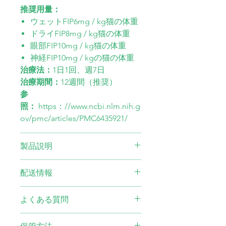
推奨用量：
ウェットFIP6mg / kg猫の体重
ドライFIP8mg / kg猫の体重
眼部FIP10mg / kg猫の体重
神経FIP10mg / kgの猫の体重
治療法：
1日1回、週7日
治療期間：
12週間（推奨）
参
照：
https：//www.ncbi.nlm.nih.g
ov/pmc/articles/PMC6435921/
製品説明
化学式：
C12 H13 N5 O4
配送情報
濃度：
20mg / ml
容量：
バイアルあたり8ml
輸送時間：
よくある質問
数量：
1バイアル
都市部へ2～3日
純度：
99.4％
地方へは3～5日
治療期間はどれくらいですか？
pH：
1.9〜2.2