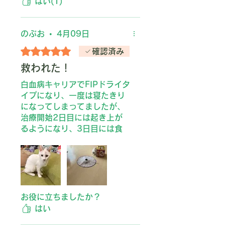
はい(1)
りました！
注文からすぐに届けてくださ
ったので、動物病院に何度も
のぶお
•
4月09日
通わず(なくなる度に買いに行
5つ星のうち5と評価されています。
確認済み
っていました)、動物病院で高
いものを購入しなくて済んで
救われた！
助かっています！1クールで
白血病キャリアでFIPドライタ
終わりますように！
イプになり、一度は寝たきり
になってしまってましたが、
治療開始2日目には起き上が
るようになり、3日目には食
事も自分で食べ
、4日目にはふらつきながら
も歩くようになり、1週間後
にはふらつきが残るものの遊
ぶまで回復してくれました。
お役に立ちましたか？
はい