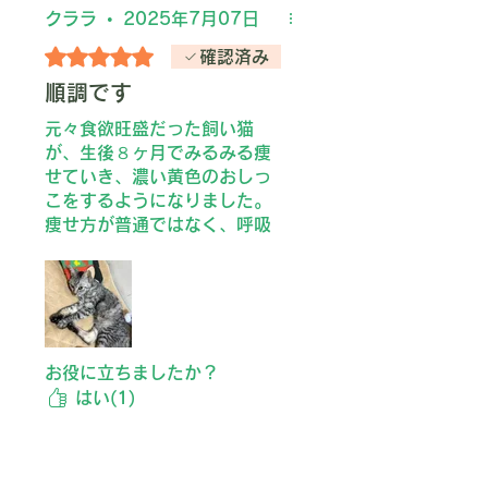
誕生日までに完治して、また
クララ
•
2025年7月07日
以前のように家中を走り回る
5つ星のうち5と評価されています。
確認済み
だいふくに戻ってくれること
を願っています。
順調です
元々食欲旺盛だった飼い猫
が、生後８ヶ月でみるみる痩
せていき、濃い黄色のおしっ
こをするようになりました。
痩せ方が普通ではなく、呼吸
も速いので、動物病院に連れ
て行くと、胸水が溜まってお
り、FIP の可能性があると言
われました。
結果はFIPでしたが、当日から
結果を待たずに治療を開始し
お役に立ちましたか？
ました。
はい(1)
注射はちょっと痛がります
が、打ち始めて３日後には、
元気だった頃のようにカウン
前へ
次へ