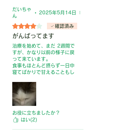
だいちゃ
•
2025年5月14日
ん
5つ星のうち4と評価されています。
確認済み
がんばってます
治療を始めて、まだ 2週間で
すが、かなり以前の様子に戻
って来ています。
食事もほとんど摂らず一日中
寝てばかりで甘えることもし
なくなり、遊ぶこともしなく
て、最初はストレスかな？と
思っていました。診断を受け
た時は、死んでしまうかもし
れないという不安でいっぱい
でした。すがる思いで治療を
お役に立ちましたか？
始めました。周りの人達にた
はい(2)
くさん協力してもらいながら
がんばってます。