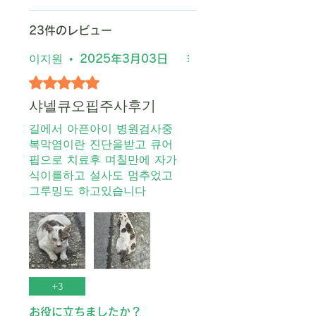
治療中に猫に何を与えるべきです
か？
23件のレビュー
魚、鶏肉、その他の自然食品を与
이지원
•
2025年3月03日
えることを推奨します。猫に下痢
がある場合は、下痢が止まるまで
5つ星のうち5と評価されています。
数日間、ドライキャットフードに
샤넬큐오핍주사후기
切り替えることを検討してくださ
길에서 아픈아이 병원검사중
い。
복막염이란 진단을받고 큐어
さらに詳しい情報については、
핍으로 치료후 며칠만에 자가
FAQページをご覧ください。
식이를하고 설사도 멈추었고
그루밍도 하고있습니다
+
3
お役に立ちましたか？