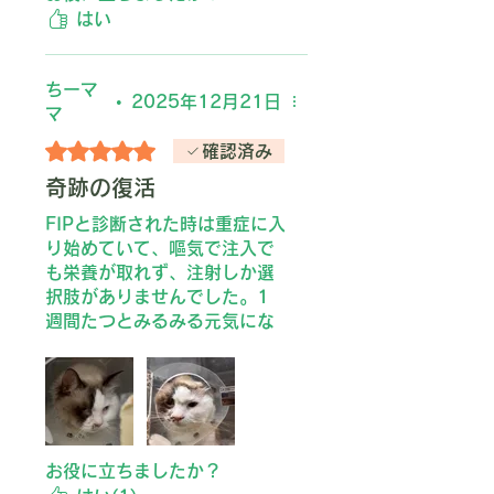
はい
ちーマ
•
2025年12月21日
マ
5つ星のうち5と評価されています。
確認済み
奇跡の復活
FIPと診断された時は重症に入
り始めていて、嘔気で注入で
も栄養が取れず、注射しか選
択肢がありませんでした。1
週間たつとみるみる元気にな
り、2週間のところで、走る
のはできませんが、椅子に登
ったり、家の中を自由に歩き
回るくらいまだ元気になって
います。元気になったおかげ
で、抵抗も強く内服が難しい
お役に立ちましたか？
ので、注射で続けることにな