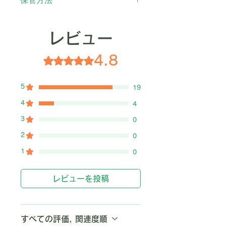
保管方法
発送条件：
推奨される治療期間は12週間で
配合：
5％エタノール、30％プロ
常温で出荷されます。本製品は、
す。ただし、実際の治療期間は、
冷蔵庫で保管するか、常温で保管
ピレングリコール、45％PEG
通常の輸送および通関時におい
猫が治療にどれだけ早く反応する
（直射日光を避ける）してくださ
レビュー
400、20％水。
て、常温で化学的に安定していま
か、FIP感染の重症度、猫の品
い。
消費期限：
3〜9℃の温度で保管し
す。
種、年齢、全体的な健康状態な
4.8
5つ星のうち4.8と評価されています。
た場合は2年。
包装：
リサイクル可能な紙箱に個
ど、さまざまな要因によって異な
別包装されています。
ります。猫の治療期間について
5
19
は、獣医師に相談してください。
GS-441524は他の薬と一緒に使用
4
4
できますか？
3
0
はい、GS-441524は抗ウイルス治
2
0
療薬であり、猫の全体的な健康状
態を改善するために他の薬と併用
1
0
することができます。ただし、
Lysine（リジン）をGS-441524と
レビューを投稿
一緒に使用することはお勧めしま
せん。また、インターフェロンは
FIPウイルスの治療には効果があ
すべての評価, 関連度順
りません。