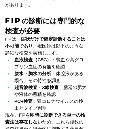
があります。
FIPの診断には専門的な
検査が必要
FIPは、
症状だけで確定診断することは
不可能
であり、獣医師は以下のような
詳細な検査を実施します。
血液検査（CBC）
：貧血や高グロ
ブリン血症の有無を確認
腹水・胸水の分析
：体腔液がある
場合、その特性を調査
超音波検査・X線検査
：臓器の肥大
や液体の蓄積を確認
PCR検査
：猫コロナウイルスの検
出とタイプ判別
現在、
FIPを即時に診断できる単一の検
査法は存在しない
ため、これら複数の