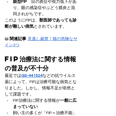
眼型FIP
　目の炎症や視力低下があ
り、眼の感染症やぶどう膜炎と混
同されがちです。
このようにFIPは、
獣医師であっても診
断が難しい病気
とされています。
📖 
関連記事
: 
見逃し厳禁！猫の危険なサ
イン3つ
FIP治療法に関する情報
の普及が不十分
最近では
GS-441524
などの抗ウイルス
薬によって、FIPは治療可能な病気とな
りました。しかし、情報不足が依然と
して課題です。
FIP治療法に関する情報が
一般に広
まっていない
飼い主の多くが「FIP＝治療不能」