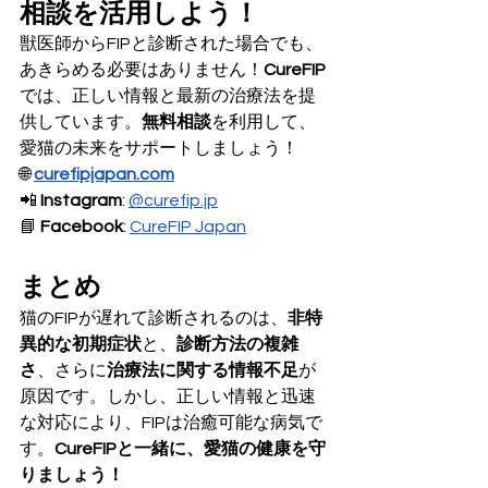
相談を活用しよう！
獣医師からFIPと診断された場合でも、
あきらめる必要はありません！
CureFIP
では、正しい情報と最新の治療法を提
供しています。
無料相談
を利用して、
愛猫の未来をサポートしましょう！
🌐 
curefipjapan.com
📲 
Instagram
: 
@
curefip.jp
📘 
Facebook
: 
CureFIP Japan
まとめ
猫のFIPが遅れて診断されるのは、
非特
異的な初期症状
と、
診断方法の複雑
さ
、さらに
治療法に関する情報不足
が
原因です。しかし、正しい情報と迅速
な対応により、FIPは治癒可能な病気で
す。
CureFIPと一緒に、愛猫の健康を守
りましょう！