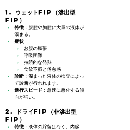
1. ウェットFIP（滲出型
FIP）
特徴
：腹腔や胸腔に大量の液体が
溜まる。
症状
お腹の膨張
呼吸困難
持続的な発熱
食欲不振と倦怠感
診断
：溜まった液体の検査によっ
て診断が行われます。
進行スピード
：急速に悪化する傾
向が強い。
2. ドライFIP（非滲出型
FIP）
特徴
：液体の貯留はなく、内臓