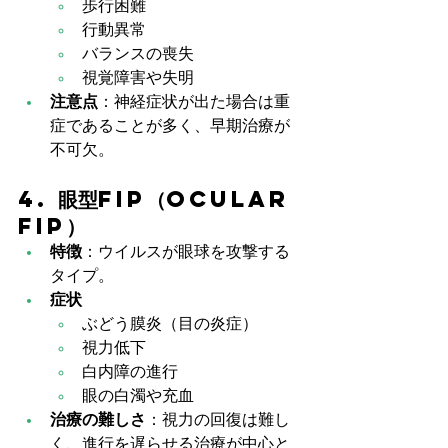
歩行困難
行動異常
バランスの喪失
視覚障害や失明
注意点
：神経症状が出た場合は重
症であることが多く、早期治療が
不可欠。
4. 眼型FIP（Ocular 
FIP）
特徴
：ウイルスが眼球を攻撃する
タイプ。
症状
ぶどう膜炎（目の炎症）
視力低下
白内障の進行
眼の白濁や充血
治療の難しさ
：視力の回復は難し
く、進行を遅らせる治療が中心と