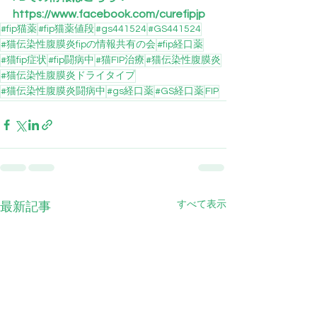
https://www.facebook.com/curefipjp
#fip猫薬
#fip猫薬値段
#gs441524
#GS441524
#猫伝染性腹膜炎fipの情報共有の会
#fip経口薬
#猫fip症状
#fip闘病中
#猫FIP治療
#猫伝染性腹膜炎
#猫伝染性腹膜炎ドライタイプ
#猫伝染性腹膜炎闘病中
#gs経口薬
#GS経口薬
FIP
すべて表示
最新記事