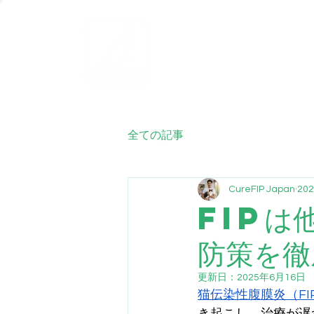
ホーム
FIP
全ての記事
CureFIP Japan
20
FIPは
防策を徹
更新日：
2025年6月16日
猫伝染性腹膜炎（FI
き起こし、治療が遅