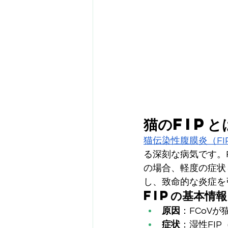
猫のFIPと
猫伝染性腹膜炎（FI
る深刻な病気です。
の場合、軽度の症状
し、致命的な炎症を
FIPの基本情報
原因
：FCoV
症状
：湿性FI