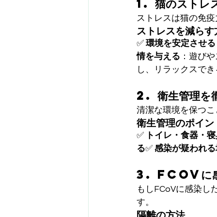
1. 猫のスト
ストレスは猫の免疫
ストレスを減らす
✅ 
環境を安定させる
情を与える
：遊びや
し、リラックスでき
2. 衛生管理を
清潔な環境を保つこ
衛生管理のポイン
✅ 
トイレ・食器・寝
る
✅ 
感染が疑われる
3. FCoV
もしFCoVに感染
す。
隔離の方法