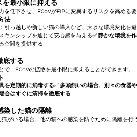
レスを最小限に抑える
力を低下させ、FCoVがFIPに変異するリスクを高める
方法
：引っ越しや新しい猫の導入など、大きな環境変化を避
スキンシップを通じて安心感を与える✅ 
静かな環境を作
る空間を提供する
徹底する
とで、FCoVの拡散を最小限に抑えることができます。
ト
具を定期的に消毒する
✅ 
多頭飼いの場合、別々の食器や
場合はすぐに清掃を徹底する
に感染した猫の隔離
した猫がいる場合、他の猫への感染を防ぐために隔離を行