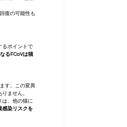
回復の可能性も
するポイントで
となるFCoVは猫
します。この変異
ありません。
スは、他の猫に
接感染リスクを