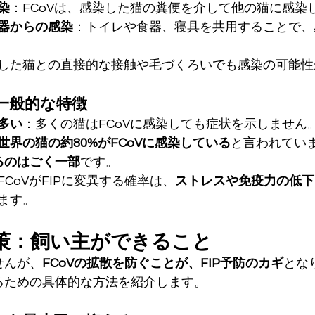
染
：FCoVは、感染した猫の糞便を介して他の猫に感染
器からの感染
：トイレや食器、寝具を共用することで、
した猫との直接的な接触や毛づくろいでも感染の可能性
一般的な特徴
多い
：多くの猫はFCoVに感染しても症状を示しません
世界の猫の約80%がFCoVに感染している
と言われてい
するのはごく一部
です。
FCoVがFIPに変異する確率は、
ストレスや免疫力の低下
ます。
策：飼い主ができること
せんが、
FCoVの拡散を防ぐことが、FIP予防のカギ
とな
守るための具体的な方法を紹介します。