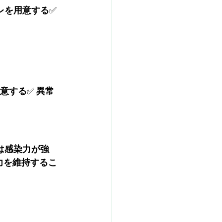
レを用意する
✅ 
意する
✅ 
異常
Vは感染力が強
力を維持するこ