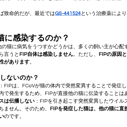
ば致命的だが、最近では
GS-441524
という治療薬により
猫に感染するのか？
が他の猫に病気をうつすかどうかは、多くの飼い主が心配
ら言うと
FIP自体は感染しません
。ただし、
FIPの原因
性があります
。
染しないのか？
：FIPは、FCoVが猫の体内で突然変異することで発症
内で発生するため、FIPが直接他の猫に伝染することは
スは伝播しない
：FIPを引き起こす突然変異したウイル
ちません。そのため、
FIPを発症した猫は、他の猫に直
い
のです。