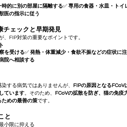
を一時的に別の部屋に隔離する
✅ 
専用の食器・水皿・トイ
獣医の指示に従う
健康チェックと早期発見
が、FIP対策の重要なポイントです。
ト
察を受ける
✅ 
発熱・体重減少・食欲不振などの症状に注
病院へ相談する
に感染する病気ではありませんが、
FIPの原因となるFCo
しています
。そのため、
FCoVの拡散を防ぎ、猫の免疫
るための最善の策
です。
こと
最小限に抑える