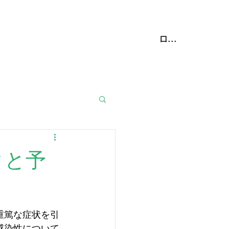
携動物病院
More
ログイン
クと予
重篤な症状を引
感染性について