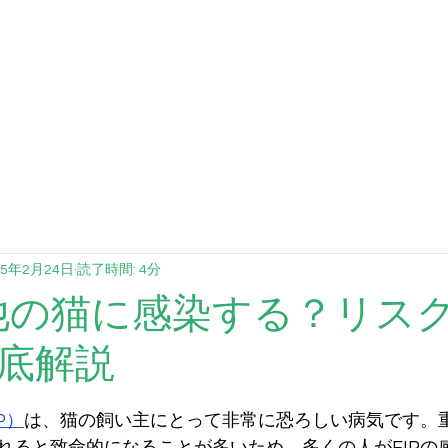
FCV
FHV
ブログ
投与量計算
提
25年2月24日
読了時間: 4分
他の猫に感染する？リス
底解説
P）
は、猫の飼い主にとって非常に恐ろしい病気です。
れると致命的になることが多いため、多くの人がFIPの