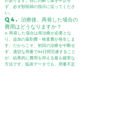
があります。自己判断で薬を中止せ
ず、必ず獣医師の指示に従ってくださ
い。
Q4. 治療後、再発した場合の
費用はどうなりますか？
A. 再発した場合は再治療が必要とな
り、追加の薬剤費・検査費が発生しま
す。だからこそ、初回の治療を中断せ
ず、適切な用量で84日間完遂すること
が、結果的に費用を抑える最も確実な
方法です。臨床データでも、用量不足
や治療期間の短縮が再発の主要因とし
て指摘されています。
Q5. CureFIP 
Japanの製品はどこで購入
できますか？
A. CureFIP Japanの製品は公式サイト
（curefipjapan.com）でご案内してい