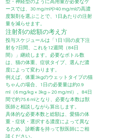
型・神経型のように高用量が必要なケ
ースでは、30 mg/mlや40 mg/mlの高濃
度製剤を選ぶことで、1日あたりの注射
量を減らせます。
注射剤の総額の考え方
投与スケジュールは「1日1回の皮下注
射を7日間、これを12週間（84日
間）」継続します。必要なボトル数
は、猫の体重、症状タイプ、選んだ濃
度によって変わります。
例えば、体重3kgのウェットタイプの猫
ちゃんの場合、1日の必要量は約0.9 
ml（6 mg/kg × 3kg ÷ 20 mg/ml）。84日
間で約75.6 mlとなり、必要な本数は獣
医師と相談しながら算出します。
具体的な必要本数と総額は、愛猫の体
重・症状・選択する濃度によって異な
るため、診断書を持って獣医師にご相
談ください。