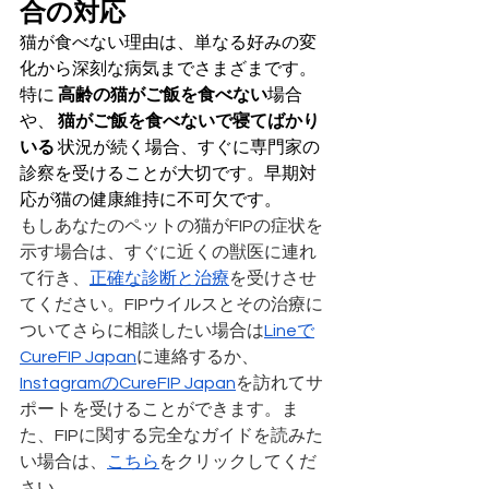
合の対応
猫が食べない理由は、単なる好みの変
化から深刻な病気までさまざまです。
特に 
高齢の猫がご飯を食べない
場合
や、 
猫がご飯を食べないで寝てばかり
いる
 状況が続く場合、すぐに専門家の
診察を受けることが大切です。早期対
応が猫の健康維持に不可欠です。
もしあなたのペットの猫がFIPの症状を
示す場合は、すぐに近くの獣医に連れ
て行き、
正確な診断と治療
を受けさせ
てください。FIPウイルスとその治療に
ついてさらに相談したい場合は
Lineで
CureFIP Japan
に連絡するか、
InstagramのCureFIP Japan
を訪れてサ
ポートを受けることができます。ま
た、FIPに関する完全なガイドを読みた
い場合は、
こちら
をクリックしてくだ
さい。