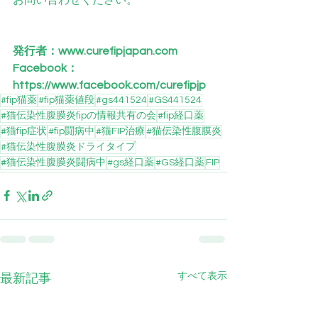
発行者：
www.curefipjapan.com
Facebook：
https://www.facebook.com/curefipjp
#fip猫薬
#fip猫薬値段
#gs441524
#GS441524
#猫伝染性腹膜炎fipの情報共有の会
#fip経口薬
#猫fip症状
#fip闘病中
#猫FIP治療
#猫伝染性腹膜炎
#猫伝染性腹膜炎ドライタイプ
#猫伝染性腹膜炎闘病中
#gs経口薬
#GS経口薬
FIP
すべて表示
最新記事