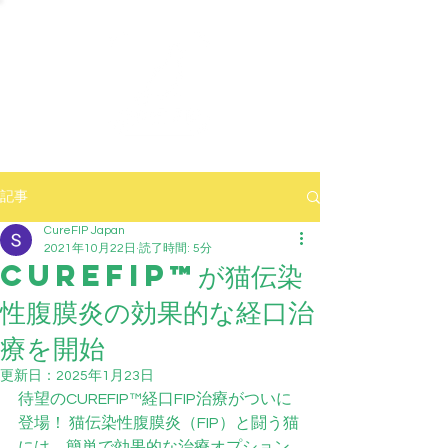
記事
CureFIP Japan
2021年10月22日
読了時間: 5分
CUREFIP™が猫伝染
性腹膜炎の効果的な経口治
療を開始
更新日：
2025年1月23日
待望のCUREFIP™経口FIP治療がついに
登場！ 猫伝染性腹膜炎（FIP）と闘う猫
には、簡単で効果的な治療オプション