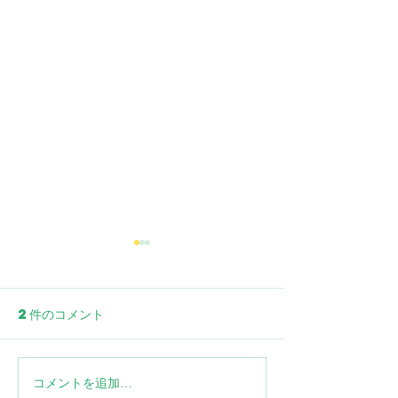
猫の腹膜炎（FIP）と
は？原因・症状・治療法
を解説
2件のコメント
猫の腹膜炎ことFIPの原因、4
つの症状タイプ、GS-441524
による治療法を、飼い主向け
に正確でわかりやすくまとめ
コメントを追加…
猫のFIP初期