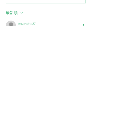
ました。
クリスト：元気
見逃さない
最新順
msanetta27
2023年6月06日
カプセルを購入予定です。
11歳で高齢で、かなり弱っていますので注射
はきびしいと思います。
強制給餌でご飯食べさせてあります。本日は
病院でインターフェロンとステロイドで少し
楽になったみたいです。GS経口投与でも大
丈夫でしょうか？
いいね！
返信
Chiaki Shinoda
2025年6月16日
返信先
msanetta27
ご連絡ありがとうございます。11歳とご
高齢で体力的にもご不安がある中、強制
給餌などしっかりお世話されていて、本