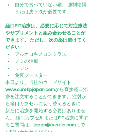
自分で食べていない猫。 強制給餌
または皮下液が必要です。
経口FIP治療は、必要に応じて対症療法
やサプリメントと組み合わせることが
できます。 ただし、次の薬は避けてく
ださい。
フルオロキノロンクラス
ノミの治療
リジン
免疫ブースター
本日より、当社のウェブサイト
www.curefipjapan.com
から直接経口治
療を注文することができます。 注射か
ら経口カプセルに切り替えるときに、
新たに治療を開始する必要はありませ
ん。 経口カプセルまたはFIP治療に関す
るご質問は、
japan@curefip.com
まで
お問い合わせください。