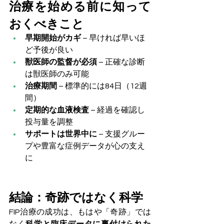
治療を始める前に知って
おくべきこと
早期開始がカギ
 – 早ければ早いほ
ど予後が良い
獣医師の監督が必須
 – 正確な診断
は獣医師のみ可能
治療期間
 – 標準的には84日（12週
間）
定期的な血液検査
 – 経過を確認し
投与量を調整
サポートは世界中に
 – 支援グルー
プや豊富な症例データが心の支え
に
結論：奇跡ではなく科学
FIP治療の成功は、もはや「奇跡」では