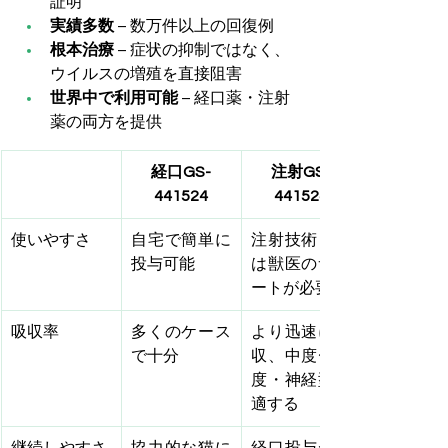
証明
実績多数
 – 数万件以上の回復例
根本治療
 – 症状の抑制ではなく、
ウイルスの増殖を直接阻害
世界中で利用可能
 – 経口薬・注射
薬の両方を提供
経口GS-
注射GS-
441524
441524
使いやすさ
自宅で簡単に
注射技術また
投与可能
は獣医のサポ
ートが必要
吸収率
多くのケース
より迅速に吸
で十分
収、中度〜重
度・神経型に
適する