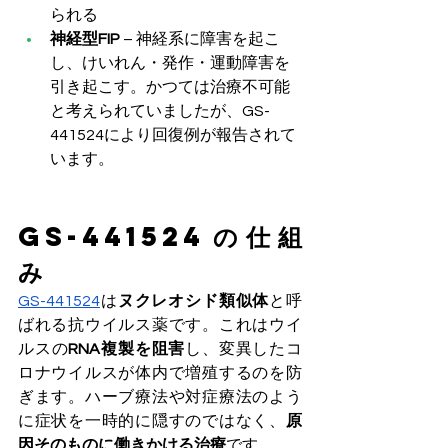
られる
神経型FIP
 – 神経系に障害を起こ
し、けいれん・発作・運動障害を
引き起こす。かつては治療不可能
と考えられていましたが、GS-
441524により回復例が報告されて
います。
GS-441524の仕組
み
GS-441524
は
ヌクレオシド類似体
と呼
ばれる抗ウイルス薬です。これはウイ
ルスの
RNA複製を阻害
し、変異したコ
ロナウイルスが体内で増殖するのを防
ぎます。ハーブ療法や対症療法のよう
に症状を一時的に隠すのではなく、
原
因そのものに働きかける治療
です。