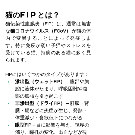
猫のFIPとは？
猫伝染性腹膜炎（FIP）は、通常は無害
な
猫コロナウイルス（FCoV）
 が猫の体
内で変異することによって発症しま
す。特に免疫が弱い子猫やストレスを
受けている猫、持病のある猫に多く見
られます。
FIPにはいくつかのタイプがあります：
滲出型（ウェットFIP）
 – 腹部や胸
腔に液体がたまり、呼吸困難や腹
部の膨張を引き起こす
非滲出型（ドライFIP）
 – 肝臓・腎
臓・腸などに炎症が生じ、発熱・
体重減少・食欲低下につながる
眼型FIP
 – 目に影響を与え、視界の
濁り、瞳孔の変化、出血などが見