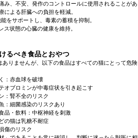
痛み、不安、発作のコントロールに使用されることがあ
治療による肝臓への負担を軽減。
機能をサポートし、毒素の蓄積を抑制。
レス状態の心臓の健康を維持。
避けるべき食品とおやつ
限はありませんが、以下の食品はすべての猫にとって危
く：赤血球を破壊
テオブロミンが中毒症状を引き起こす
ン：腎不全のリスク
魚：細菌感染のリスクあり
食品・飲料：中枢神経を刺激
どの猫は乳糖不耐症
損傷のリスク
材」であることを常に確認し、判断に迷ったら獣医に相