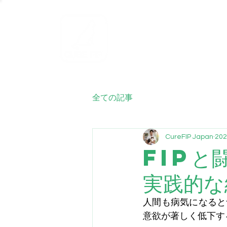
ホーム
FIP
全ての記事
CureFIP Japan
20
FIPと
実践的な
人間も病気になると
意欲が著しく低下す