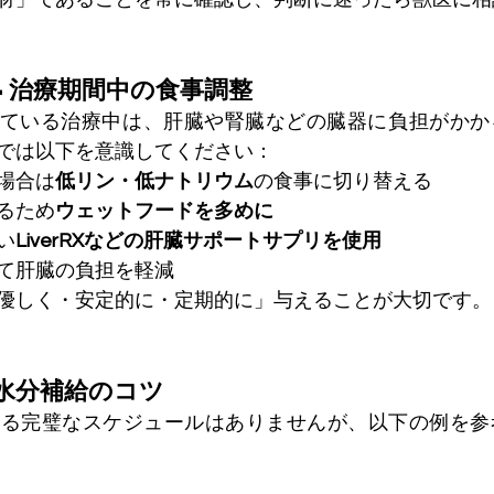
24治療期間中の食事調整
を使用している治療中は、肝臓や腎臓などの臓器に負担がか
では以下を意識してください：
場合は
低リン・低ナトリウム
の食事に切り替える
るため
ウェットフードを多めに
い
LiverRXなどの肝臓サポートサプリを使用
て肝臓の負担を軽減
優しく・安定的に・定期的に」与えることが大切です。
水分補給のコツ
する完璧なスケジュールはありませんが、以下の例を参