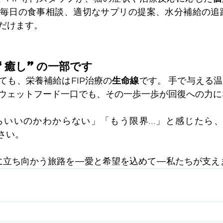
毎日の食事相談、適切なサプリの提案、水分補給の追
だけます。
“癒し”の一部です
ても、栄養補給はFIP治療の
生命線
です。 手で与える
ウェットフード一口でも、その一歩一歩が回復への力に
いいのかわからない」「もう限界…」と感じたら、どうか
ださい。
Pに立ち向かう旅路を—愛と希望を込めて—私たちが支え