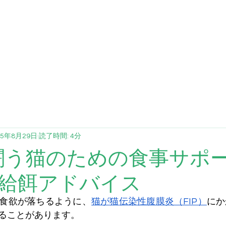
FCV
FHV
ブログ
投与量計算
提
25年8月29日
読了時間: 4分
闘う猫のための食事サポ
給餌アドバイス
食欲が落ちるように、
猫が猫伝染性腹膜炎（FIP）
にか
ることがあります。