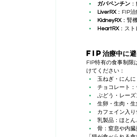
ガバペンチン
：
LiverRX
：FIP
KidneyRX
：腎
HeartRX
：スト
FIP治療中に
FIP特有の食事制
けてください：
玉ねぎ・にんに
チョコレート：
ぶどう・レーズ
生卵・生肉・生
カフェイン入り
乳製品：ほとん
骨：窒息や内臓
「猫が食べられる食