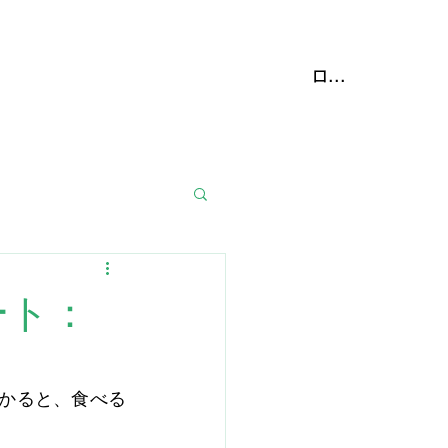
携動物病院
More
ログイン
ート：
かると、食べる