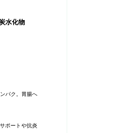
炭水化物
ンパク。胃腸へ
サポートや抗炎