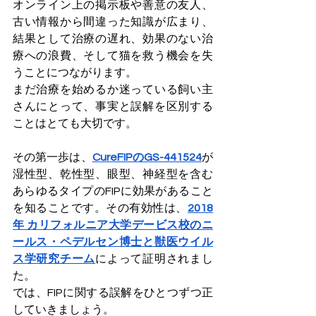
オンライン上の掲示板や善意の友人、
古い情報から間違った知識が広まり、
結果として治療の遅れ、効果のない治
療への浪費、そして猫を救う機会を失
うことにつながります。
まだ治療を始めるか迷っている飼い主
さんにとって、事実と誤解を区別する
ことはとても大切です。
その第一歩は、
CureFIPのGS-441524
が
湿性型、乾性型、眼型、神経型を含む
あらゆるタイプのFIPに効果があること
を知ることです。その有効性は、
2018
年 カリフォルニア大学デービス校のニ
ールス・ペデルセン博士と獣医ウイル
ス学研究チーム
によって証明されまし
た。
では、FIPに関する誤解をひとつずつ正
していきましょう。