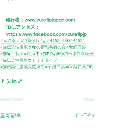
発行者：
www.curefipjapan.com
FBにアクセス：
https://www.facebook.com/curefipjp
#fip猫薬
#fip猫薬値段
#gs441524
#GS441524
#猫伝染性腹膜炎fipの情報共有の会
#fip経口薬
#猫fip症状
#fip闘病中
#猫FIP治療
#猫伝染性腹膜炎
#猫伝染性腹膜炎ドライタイプ
#猫伝染性腹膜炎闘病中
#gs経口薬
#GS経口薬
FIP
すべて表示
最新記事