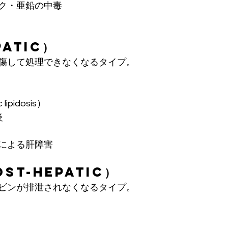
ク・亜鉛の中毒
patic）
傷して処理できなくなるタイプ。
ipidosis）
炎
による肝障害
ost-hepatic）
ビンが排泄されなくなるタイプ。