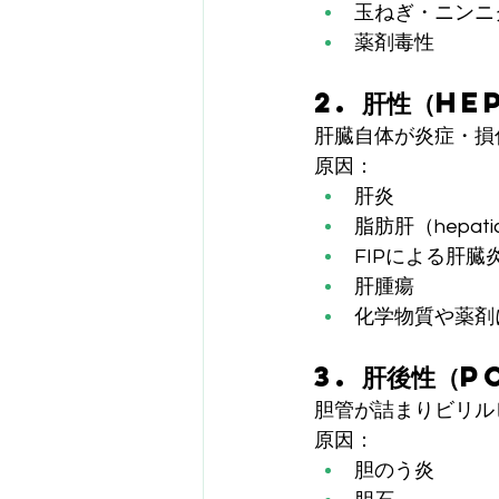
玉ねぎ・ニンニ
薬剤毒性
2. 肝性（He
肝臓自体が炎症・損
原因：
肝炎
脂肪肝（hepatic l
FIPによる肝臓
肝腫瘍
化学物質や薬剤
3. 肝後性（P
胆管が詰まりビリル
原因：
胆のう炎