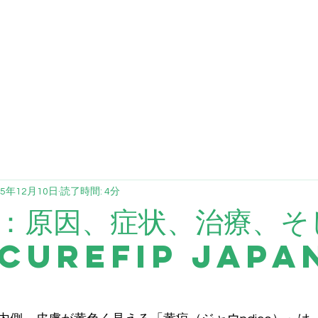
FCV
FHV
ブログ
投与量計算
提
25年12月10日
読了時間: 4分
：原因、症状、治療、そ
CureFIP Japa