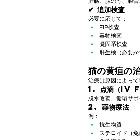
肝臓、胆のう、胆管
✔ 追加検査
必要に応じて：
FIP検査
毒物検査
凝固系検査
肝生検（必要か
猫の黄疸の
治療は原因によって
1. 点滴（IV 
脱水改善、循環サポ
2. 薬物療法
例：
抗生物質
ステロイド（免