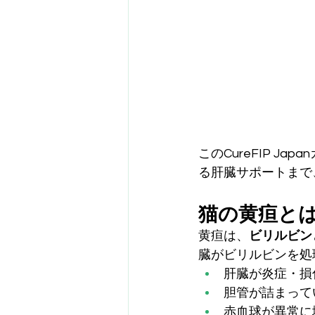
このCureFIP J
る肝臓サポートまで
猫の黄疸と
黄疸は、
ビリルビン
臓がビリルビンを処
肝臓が炎症・損
胆管が詰まって
赤血球が異常に