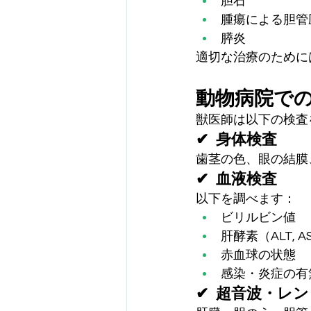
胆石
腫瘍による胆管
膵炎
適切な治療のために
動物病院で
獣医師は以下の検査
✔ 身体検査
歯茎の色、眼の結膜
✔ 血液検査
以下を調べます：
ビリルビン値
肝酵素（ALT, AS
赤血球の状態
感染・炎症の有
✔ 超音波・レ