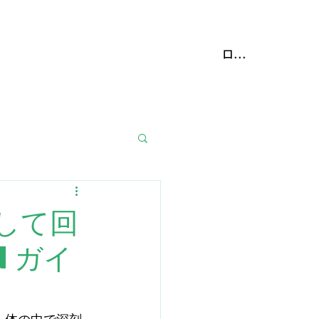
携動物病院
More
ログイン
して回
nガイ