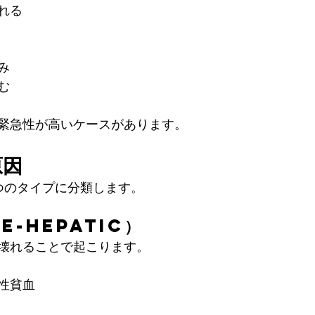
れる
み
む
緊急性が高いケースがあります。
原因
つのタイプに分類します。
re-hepatic）
壊れることで起こります。
性貧血