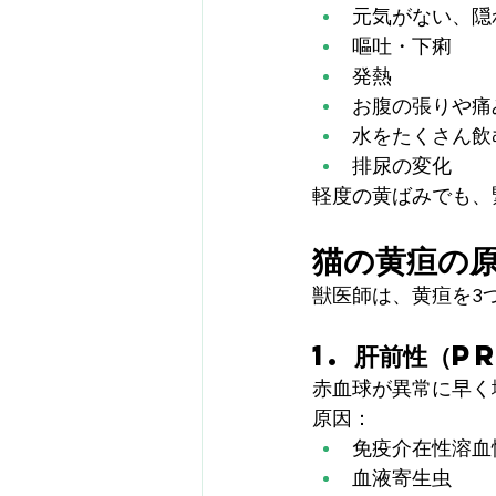
元気がない、隠
嘔吐・下痢
発熱
お腹の張りや痛
水をたくさん飲
排尿の変化
軽度の黄ばみでも、
猫の黄疸の
獣医師は、黄疸を3
1. 肝前性（P
赤血球が異常に早く
原因：
免疫介在性溶血
血液寄生虫