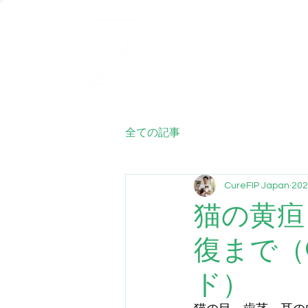
ホーム
FIP
全ての記事
CureFIP Japan
20
猫の黄疸
復まで（
ド）