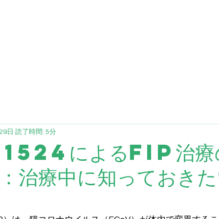
FCV
FHV
ブログ
投与量計算
提
29日
読了時間: 5分
41524によるFIP治
：治療中に知っておきた