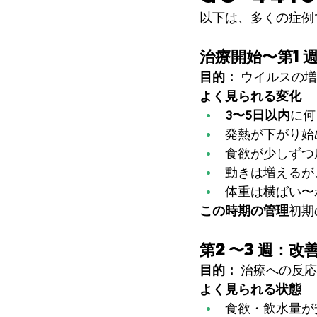
以下は、多くの症例
治療開始〜第1
目的：
 ウイルスの
よく見られる変化
3〜5日以内
に何
発熱が下がり始
食欲が少しずつ
動きは増えるが
体重は横ばい〜
この時期の管理
初期
第2〜3週：改
目的：
 治療への反
よく見られる状態
食欲・飲水量が