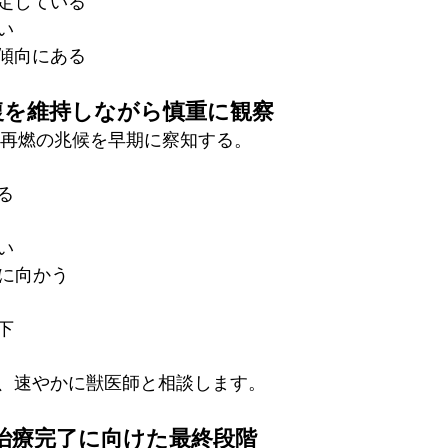
定している
い
傾向にある
復を維持しながら慎重に観察
、再燃の兆候を早期に察知する。
る
い
上に向かう
下
、速やかに獣医師と相談します。
：治療完了に向けた最終段階