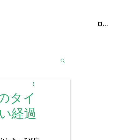
携動物病院
More
ログイン
療のタイ
い経過