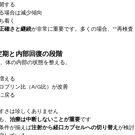
開する
る場合は減少傾向
ち着く
正確さと継続
が非常に重要です。多くの場合、**再検査
定期と内部回復の段階
し、体の内部の状態を整える。
増える
ロブリン比（A/G比）が改善
に戻る
すさは珍しくありません
も、
治療は中断しないことが重要
です
条件が揃えば
注射から経口カプセルへの切り替え
が検討