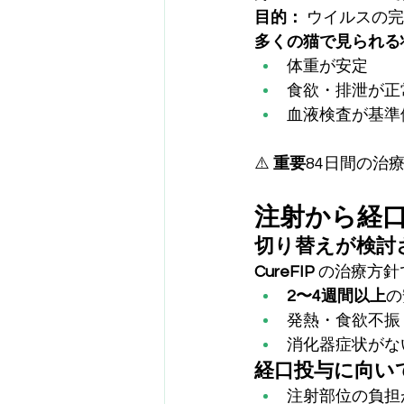
目的：
 ウイルスの
多くの猫で見られる
体重が安定
食欲・排泄が正
血液検査が基準
⚠️ 
重要
84日間の治
注射から経
切り替えが検討
CureFIP
 の治療方
2〜4週間以上
の
発熱・食欲不振
消化器症状がな
経口投与に向い
注射部位の負担