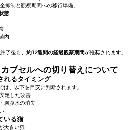
完全抑制と観察期間への移行準備。
状態
常
値内
療終了後も、
約12週間の経過観察期間
が推奨されます。
口カプセルへの切り替えについて
されるタイミング
針では、以下を目安に判断されます。
安定した改善
・胸腹水の消失
い
ている猫
が大きい猫