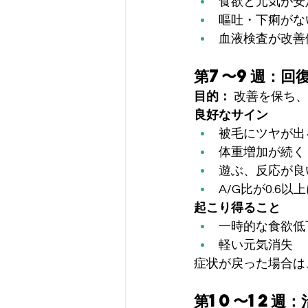
食欲と元気が安
嘔吐・下痢がな
血液検査が改善
第7〜9週：回
目的：
 改善を保ち
良好なサイン
被毛にツヤが出
体重増加が続く
遊ぶ、反応が良
A/G比が0.6以
起こり得ること
一時的な食欲低
軽い元気消失
症状が戻った場合は
第10〜12週